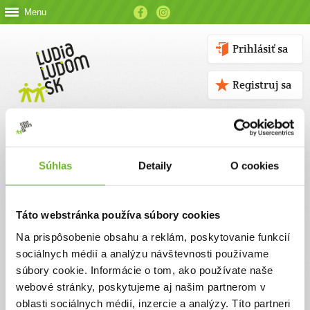
Menu
Prihlásiť sa
Registruj sa
Súhlas
Detaily
O cookies
Kontakt
Táto webstránka používa súbory cookies
Kontaktné údaje
Na prispôsobenie obsahu a reklám, poskytovanie funkcií
sociálnych médií a analýzu návštevnosti používame
V prípade akýchkoľvek otázok nás neváhajte kontaktovať
súbory cookie. Informácie o tom, ako používate naše
emailom, alebo telefonicky.
webové stránky, poskytujeme aj našim partnerom v
oblasti sociálnych médií, inzercie a analýzy. Títo partneri
ĽUDIA ĽUĎOM, n. o.