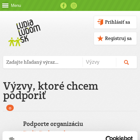
Menu
Prihlásiť sa
Registruj sa
Výzvy, ktoré chcem
podporiť
0
Podporte organizáciu
ĽudiaĽudom.sk