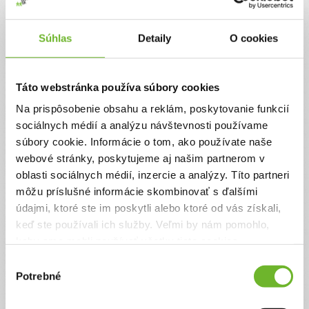
Jednorazový
Pravidelný
Súhlas
Detaily
O cookies
Celková suma
0 €
Táto webstránka používa súbory cookies
Na prispôsobenie obsahu a reklám, poskytovanie funkcií
Zadajte svoje údaje
sociálnych médií a analýzu návštevnosti používame
súbory cookie. Informácie o tom, ako používate naše
webové stránky, poskytujeme aj našim partnerom v
Už máte vytvorený svoj účet?
Prihláste sa
oblasti sociálnych médií, inzercie a analýzy. Títo partneri
Meno
môžu príslušné informácie skombinovať s ďalšími
údajmi, ktoré ste im poskytli alebo ktoré od vás získali,
keď ste používali ich služby. Veľmi by nám pomohlo,
Priezvisko
keby sme mohli používať všetky tieto cookies.
Výber
Potrebné
súhlasu
Email