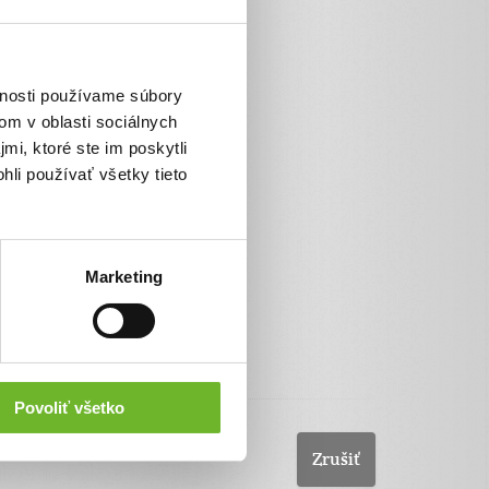
VÚBpay
SporoPay
Poštová banka
vnosti používame súbory
Platba bankovým prevodom
om v oblasti sociálnych
Pay by square
mi, ktoré ste im poskytli
hli používať všetky tieto
Marketing
Povoliť všetko
Zrušiť