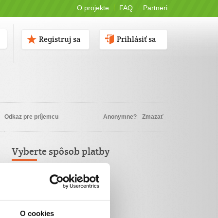
O projekte
FAQ
Partneri
Registruj sa
Prihlásiť sa
Odkaz pre príjemcu
Anonymne?
Zmazať
Vyberte spôsob platby
Platba kartou
TatraPay
O cookies