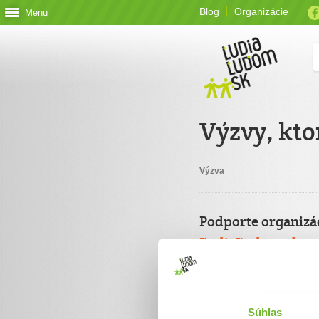
Blog
Organizácie
Menu
Výzvy, kto
Výzva
Podporte organizá
ĽudiaĽudom.sk
Jednorazový
Celková suma
Súhlas