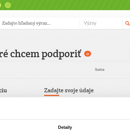
ré chcem podporiť
0
Suma
ciu
Zadajte svoje údaje
Už máte vytvorený svoj účet?
Prihláste sa
Meno
Pravidelný
Detaily