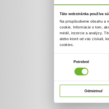
0 €
Táto webstránka používa sú
Na prispôsobenie obsahu a r
cookie. Informácie o tom, ak
médií, inzercie a analýzy. Tí
alebo ktoré od vás získali, 
cookies.
Výber
Potrebné
súhlasu
Odmietnuť