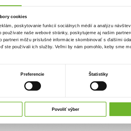
Priezvisko
bory cookies
eklám, poskytovanie funkcií sociálnych médií a analýzu návšte
Email
o používate naše webové stránky, poskytujeme aj našim partner
to partneri môžu príslušné informácie skombinovať s ďalšími údaj
keď ste používali ich služby. Veľmi by nám pomohlo, keby sme mo
Súhlasím s
podmienkami a pravidlami
portálu ĽudiaĽuďom.sk
Súhlasím so zasielaním newslettra
Preferencie
Štatistiky
Súhlasím so spracovaním svojich
osobných údajov
Úplné znenie poučenia o spracovaní osobných údajov
nájdete
tu
.
Povoliť výber