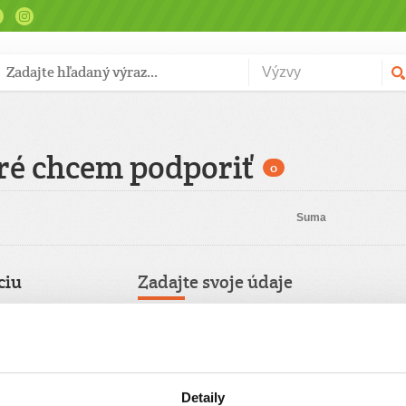
ré chcem podporiť
0
Suma
ciu
Zadajte svoje údaje
Už máte vytvorený svoj účet?
Prihláste sa
Meno
Pravidelný
Detaily