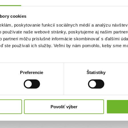
Priezvisko
bory cookies
eklám, poskytovanie funkcií sociálnych médií a analýzu návšte
Email
o používate naše webové stránky, poskytujeme aj našim partner
to partneri môžu príslušné informácie skombinovať s ďalšími údaj
keď ste používali ich služby. Veľmi by nám pomohlo, keby sme mo
Súhlasím s
podmienkami a pravidlami
portálu ĽudiaĽuďom.sk
Súhlasím so zasielaním newslettra
Preferencie
Štatistiky
Súhlasím so spracovaním svojich
osobných údajov
Úplné znenie poučenia o spracovaní osobných údajov
nájdete
tu
.
Povoliť výber