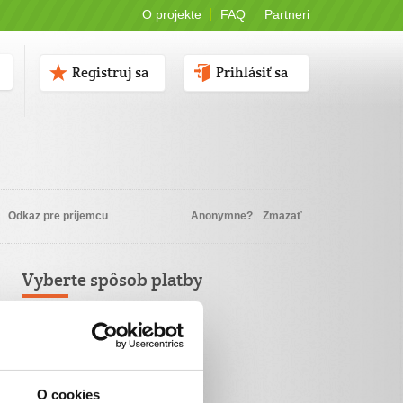
O projekte
FAQ
Partneri
Registruj sa
Prihlásiť sa
Odkaz pre príjemcu
Anonymne?
Zmazať
Vyberte spôsob platby
Platba kartou
TatraPay
O cookies