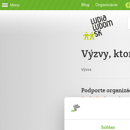
Blog
Organizácie
Menu
Výzvy, kto
Výzva
Podporte organizá
ĽudiaĽudom.sk
Jednorazový
Celková suma
Súhlas