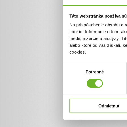
0 €
Táto webstránka používa sú
Na prispôsobenie obsahu a r
cookie. Informácie o tom, ak
médií, inzercie a analýzy. Tí
alebo ktoré od vás získali, 
cookies.
Výber
Potrebné
súhlasu
Odmietnuť