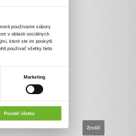
VÚBpay
SporoPay
Poštová banka
vnosti používame súbory
Platba bankovým prevodom
om v oblasti sociálnych
Pay by square
mi, ktoré ste im poskytli
hli používať všetky tieto
Marketing
Povoliť všetko
Zrušiť