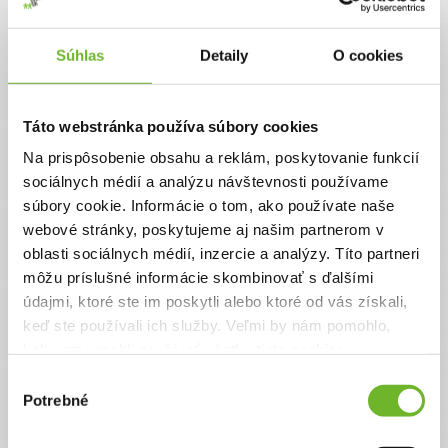
Jednorazový
Pravidelný
Súhlas
Detaily
O cookies
Celková suma
0 €
Táto webstránka používa súbory cookies
Na prispôsobenie obsahu a reklám, poskytovanie funkcií
Zadajte svoje údaje
sociálnych médií a analýzu návštevnosti používame
súbory cookie. Informácie o tom, ako používate naše
webové stránky, poskytujeme aj našim partnerom v
Už máte vytvorený svoj účet?
Prihláste sa
oblasti sociálnych médií, inzercie a analýzy. Títo partneri
Meno
môžu príslušné informácie skombinovať s ďalšími
údajmi, ktoré ste im poskytli alebo ktoré od vás získali,
keď ste používali ich služby. Veľmi by nám pomohlo,
Priezvisko
keby sme mohli používať všetky tieto cookies.
Výber
Potrebné
súhlasu
Email