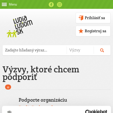
Menu
Prihlásiť sa
Registruj sa
Výzvy, ktoré chcem
podporiť
0
Podporte organizáciu
ĽudiaĽudom.sk