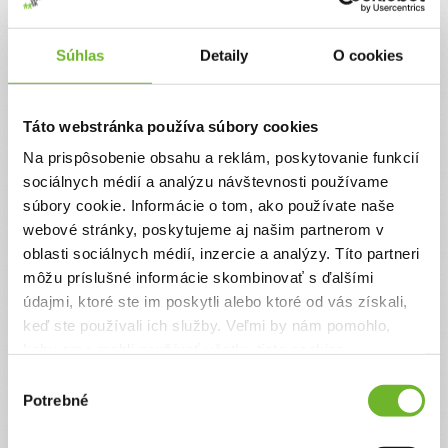
Jednorazový
Pravidelný
Súhlas
Detaily
O cookies
Celková suma
0 €
Táto webstránka používa súbory cookies
Na prispôsobenie obsahu a reklám, poskytovanie funkcií
Zadajte svoje údaje
sociálnych médií a analýzu návštevnosti používame
súbory cookie. Informácie o tom, ako používate naše
webové stránky, poskytujeme aj našim partnerom v
Už máte vytvorený svoj účet?
Prihláste sa
oblasti sociálnych médií, inzercie a analýzy. Títo partneri
Meno
môžu príslušné informácie skombinovať s ďalšími
údajmi, ktoré ste im poskytli alebo ktoré od vás získali,
keď ste používali ich služby. Veľmi by nám pomohlo,
Priezvisko
keby sme mohli používať všetky tieto cookies.
Výber
Potrebné
súhlasu
Email