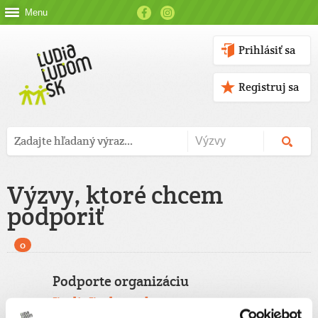
Menu
Prihlásiť sa
Registruj sa
Výzvy, ktoré chcem
podporiť
0
Podporte organizáciu
ĽudiaĽudom.sk