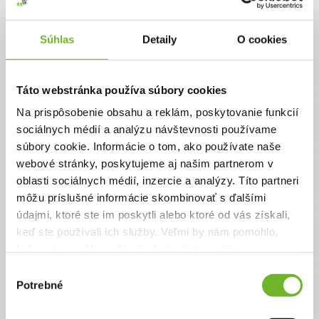
Jednorazový
Pravidelný
Súhlas
Detaily
O cookies
Celková suma
0 €
Táto webstránka používa súbory cookies
Na prispôsobenie obsahu a reklám, poskytovanie funkcií
Zadajte svoje údaje
sociálnych médií a analýzu návštevnosti používame
súbory cookie. Informácie o tom, ako používate naše
webové stránky, poskytujeme aj našim partnerom v
Už máte vytvorený svoj účet?
Prihláste sa
oblasti sociálnych médií, inzercie a analýzy. Títo partneri
Meno
môžu príslušné informácie skombinovať s ďalšími
údajmi, ktoré ste im poskytli alebo ktoré od vás získali,
keď ste používali ich služby. Veľmi by nám pomohlo,
Priezvisko
keby sme mohli používať všetky tieto cookies.
Výber
Potrebné
súhlasu
Email