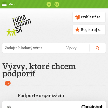
Menu
Prihlásiť sa
Registruj sa
Výzvy, ktoré chcem
podporiť
0
Podporte organizáciu
ĽudiaĽudom.sk