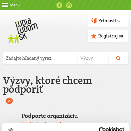
Menu
Prihlásiť sa
Registruj sa
Výzvy, ktoré chcem
podporiť
0
Podporte organizáciu
ĽudiaĽudom.sk