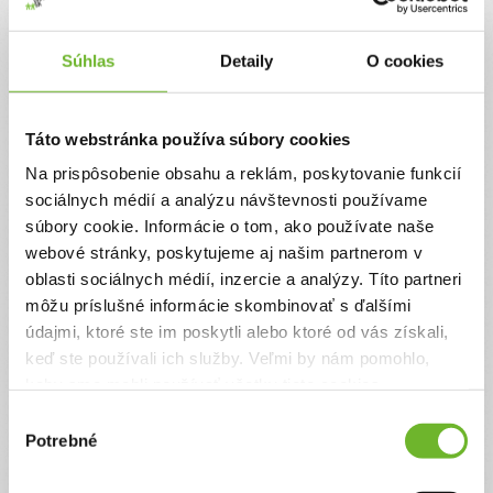
Jednorazový
Pravidelný
Súhlas
Detaily
O cookies
Celková suma
0 €
Táto webstránka používa súbory cookies
Na prispôsobenie obsahu a reklám, poskytovanie funkcií
Zadajte svoje údaje
sociálnych médií a analýzu návštevnosti používame
súbory cookie. Informácie o tom, ako používate naše
webové stránky, poskytujeme aj našim partnerom v
Už máte vytvorený svoj účet?
Prihláste sa
oblasti sociálnych médií, inzercie a analýzy. Títo partneri
Meno
môžu príslušné informácie skombinovať s ďalšími
údajmi, ktoré ste im poskytli alebo ktoré od vás získali,
keď ste používali ich služby. Veľmi by nám pomohlo,
Priezvisko
keby sme mohli používať všetky tieto cookies.
Výber
Potrebné
súhlasu
Email