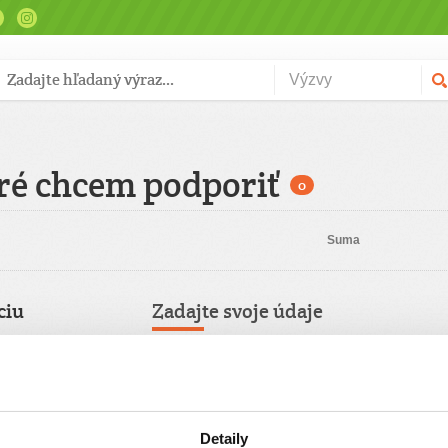
ré chcem podporiť
0
Suma
ciu
Zadajte svoje údaje
Už máte vytvorený svoj účet?
Prihláste sa
Meno
Pravidelný
Detaily