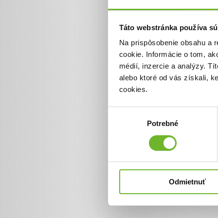
0 €
Táto webstránka používa sú
Na prispôsobenie obsahu a r
cookie. Informácie o tom, ak
médií, inzercie a analýzy. Tí
alebo ktoré od vás získali, 
cookies.
Výber
Potrebné
súhlasu
Odmietnuť