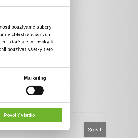
VÚBpay
SporoPay
Poštová banka
vnosti používame súbory
Platba bankovým prevodom
om v oblasti sociálnych
Pay by square
mi, ktoré ste im poskytli
hli používať všetky tieto
Marketing
Povoliť všetko
Zrušiť