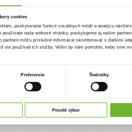
Priezvisko
bory cookies
eklám, poskytovanie funkcií sociálnych médií a analýzu návšte
Email
o používate naše webové stránky, poskytujeme aj našim partner
to partneri môžu príslušné informácie skombinovať s ďalšími údaj
keď ste používali ich služby. Veľmi by nám pomohlo, keby sme mo
Súhlasím s
podmienkami a pravidlami
portálu ĽudiaĽuďom.sk
Súhlasím so zasielaním newslettra
Preferencie
Štatistiky
Súhlasím so spracovaním svojich
osobných údajov
Úplné znenie poučenia o spracovaní osobných údajov
nájdete
tu
.
Povoliť výber