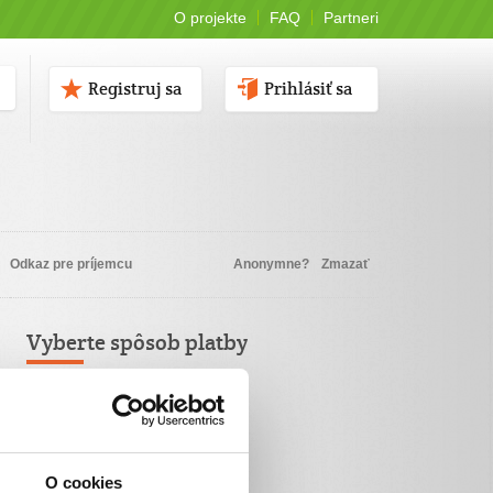
O projekte
FAQ
Partneri
Registruj sa
Prihlásiť sa
Odkaz pre príjemcu
Anonymne?
Zmazať
Vyberte spôsob platby
Platba kartou
TatraPay
O cookies