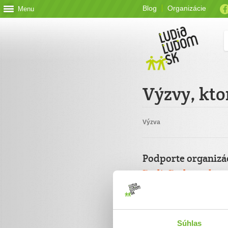
Blog
Organizácie
Menu
Výzvy, kto
Výzva
Podporte organizá
ĽudiaĽudom.sk
Jednorazový
Celková suma
Súhlas