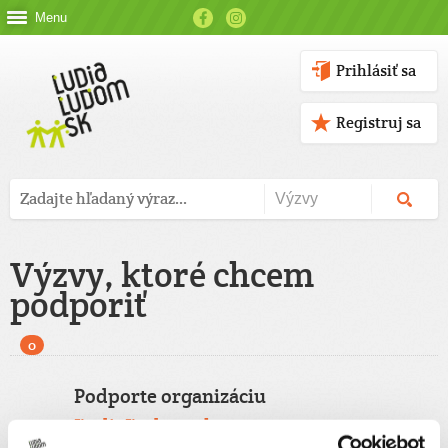
Menu
Prihlásiť sa
Registruj sa
Výzvy, ktoré chcem
podporiť
0
Podporte organizáciu
ĽudiaĽudom.sk