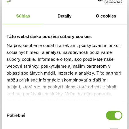
Jednorazový
Pravidelný
Súhlas
Detaily
O cookies
Celková suma
0 €
Táto webstránka používa súbory cookies
Na prispôsobenie obsahu a reklám, poskytovanie funkcií
Zadajte svoje údaje
sociálnych médií a analýzu návštevnosti používame
súbory cookie. Informácie o tom, ako používate naše
webové stránky, poskytujeme aj našim partnerom v
Už máte vytvorený svoj účet?
Prihláste sa
oblasti sociálnych médií, inzercie a analýzy. Títo partneri
Meno
môžu príslušné informácie skombinovať s ďalšími
údajmi, ktoré ste im poskytli alebo ktoré od vás získali,
keď ste používali ich služby. Veľmi by nám pomohlo,
Priezvisko
keby sme mohli používať všetky tieto cookies.
Výber
Potrebné
súhlasu
Email