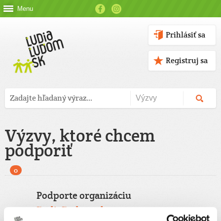
Menu
Prihlásiť sa
Registruj sa
Výzvy, ktoré chcem
podporiť
0
Podporte organizáciu
ĽudiaĽudom.sk