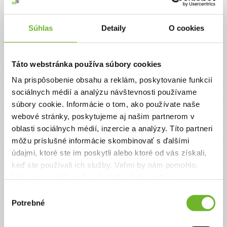
Jednorazový
Pravidelný
Súhlas
Detaily
O cookies
Celková suma
0 €
Táto webstránka používa súbory cookies
Na prispôsobenie obsahu a reklám, poskytovanie funkcií
Zadajte svoje údaje
sociálnych médií a analýzu návštevnosti používame
súbory cookie. Informácie o tom, ako používate naše
webové stránky, poskytujeme aj našim partnerom v
Už máte vytvorený svoj účet?
Prihláste sa
oblasti sociálnych médií, inzercie a analýzy. Títo partneri
Meno
môžu príslušné informácie skombinovať s ďalšími
údajmi, ktoré ste im poskytli alebo ktoré od vás získali,
keď ste používali ich služby. Veľmi by nám pomohlo,
Priezvisko
keby sme mohli používať všetky tieto cookies.
Výber
Potrebné
súhlasu
Email