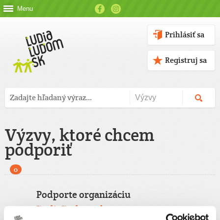
Menu
Prihlásiť sa
Registruj sa
Výzvy, ktoré chcem
podporiť
0
Podporte organizáciu
ĽudiaĽudom.sk