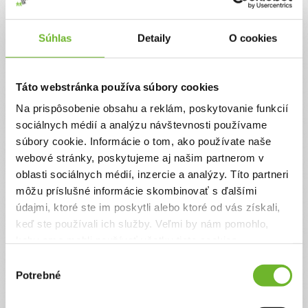
Jednorazový
Pravidelný
Súhlas
Detaily
O cookies
Celková suma
0 €
Táto webstránka používa súbory cookies
Na prispôsobenie obsahu a reklám, poskytovanie funkcií
Zadajte svoje údaje
sociálnych médií a analýzu návštevnosti používame
súbory cookie. Informácie o tom, ako používate naše
webové stránky, poskytujeme aj našim partnerom v
Už máte vytvorený svoj účet?
Prihláste sa
oblasti sociálnych médií, inzercie a analýzy. Títo partneri
Meno
môžu príslušné informácie skombinovať s ďalšími
údajmi, ktoré ste im poskytli alebo ktoré od vás získali,
keď ste používali ich služby. Veľmi by nám pomohlo,
Priezvisko
keby sme mohli používať všetky tieto cookies.
Výber
Potrebné
súhlasu
Email