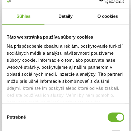
Jednorazový
Pravidelný
Súhlas
Detaily
O cookies
Celková suma
0 €
Táto webstránka používa súbory cookies
Na prispôsobenie obsahu a reklám, poskytovanie funkcií
Zadajte svoje údaje
sociálnych médií a analýzu návštevnosti používame
súbory cookie. Informácie o tom, ako používate naše
webové stránky, poskytujeme aj našim partnerom v
Už máte vytvorený svoj účet?
Prihláste sa
oblasti sociálnych médií, inzercie a analýzy. Títo partneri
Meno
môžu príslušné informácie skombinovať s ďalšími
údajmi, ktoré ste im poskytli alebo ktoré od vás získali,
keď ste používali ich služby. Veľmi by nám pomohlo,
Priezvisko
keby sme mohli používať všetky tieto cookies.
Výber
Potrebné
súhlasu
Email