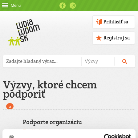
Menu
Prihlásiť sa
Registruj sa
Výzvy, ktoré chcem
podporiť
0
Podporte organizáciu
ĽudiaĽudom.sk