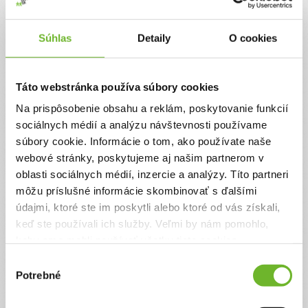
Jednorazový
Pravidelný
Súhlas
Detaily
O cookies
Celková suma
0 €
Táto webstránka používa súbory cookies
Na prispôsobenie obsahu a reklám, poskytovanie funkcií
Zadajte svoje údaje
sociálnych médií a analýzu návštevnosti používame
súbory cookie. Informácie o tom, ako používate naše
webové stránky, poskytujeme aj našim partnerom v
Už máte vytvorený svoj účet?
Prihláste sa
oblasti sociálnych médií, inzercie a analýzy. Títo partneri
Meno
môžu príslušné informácie skombinovať s ďalšími
údajmi, ktoré ste im poskytli alebo ktoré od vás získali,
keď ste používali ich služby. Veľmi by nám pomohlo,
Priezvisko
keby sme mohli používať všetky tieto cookies.
Výber
Potrebné
súhlasu
Email