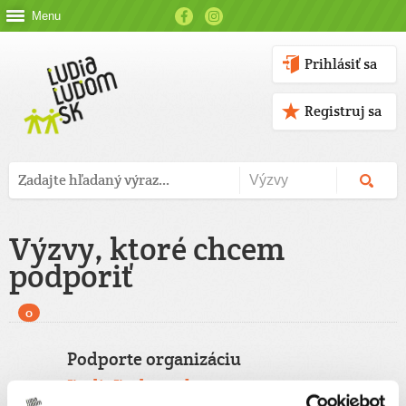
Menu
Prihlásiť sa
Registruj sa
Výzvy, ktoré chcem
podporiť
0
Podporte organizáciu
ĽudiaĽudom.sk