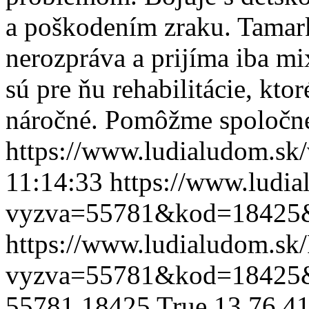
a poškodením zraku. Tamark
nerozpráva a prijíma iba m
sú pre ňu rehabilitácie, kto
náročné. Pomôžme spoločn
https://www.ludialudom.s
11:14:33
https://www.ludia
vyzva=55781&kod=18425
https://www.ludialudom.sk/
vyzva=55781&kod=18425
55781
18425
True
13.76
41