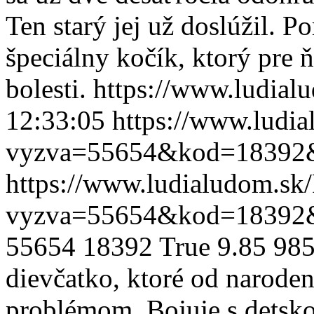
Ten starý jej už doslúžil.
špeciálny kočík, ktorý pre 
bolesti.
https://www.ludia
12:33:05
https://www.ludia
vyzva=55654&kod=18392
https://www.ludialudom.sk/
vyzva=55654&kod=18392
55654
18392
True
9.85
985
dievčatko, ktoré od narode
problémom. Bojuje s detsk