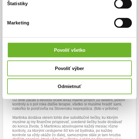
Aktualizácie
Štatistiky
Srdečné poďakovanie
Marketing
2. dec 2024
Dobrý deň
Povoliť všetko
Chcem sa aj v mene v mojej rodiny všetkým darcom za ich
veľkorysosť poďakovať, znamená to pre nás veľká pomoc a nádej,
nesmierne si to vážime nakoľko vieme, že doba je veľmi ťažká pre
Povoliť výber
každého a aj napriek tomu sa s nami dokážete podeliť a zdieľať tak
našu najväčšiu bolesť akú rodič má, keď má ťažko choré jediné
dieťa.
Odmietnuť
Celé roky financujeme sami liečbu našej dcérke, finančná pomoc je
pre nás nová nádej k liečbe.
Už sme začali s liečbou očiek teraz máme prvých 10 sedení, potom
kontroly a o pol roka ďalšie terapie, všetko si musíme hradiť sami,
nakoľko to poisťovňa na Slovensku neprepláca. (foto v prílohe)
Martinka dostáva okrem tohto dve substitučné liečby, ku ktorým
musíme aj my finančne prispievať, uvedené liečby bude dostávať
do konca života. S Martinkou absolvujeme každý mesiac rôzne
kontroly, za ktorými cestujeme 60 km od bydliska, po každej
kontrole sa vždy ukáže čo ďalej, samozrejme stále je tam hrozba