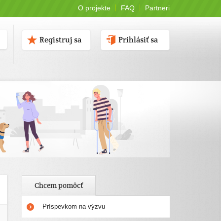
O projekte
FAQ
Partneri
Registruj sa
Prihlásiť sa
Chcem pomôcť
Príspevkom na výzvu