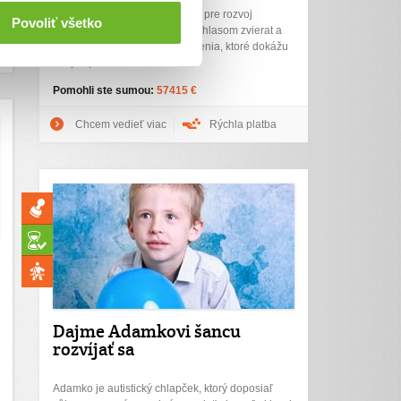
Humánny pokrok je združením pre rozvoj
Povoliť všetko
ľudskosti a udržateľnosti. Sme hlasom zvierat a
presadzujeme udržateľné riešenia, ktoré dokážu
nasýtiť planétu.
Pomohli ste sumou:
57415 €
Chcem vedieť viac
Rýchla platba
Dajme Adamkovi šancu
rozvíjať sa
Adamko je autistický chlapček, ktorý doposiaľ