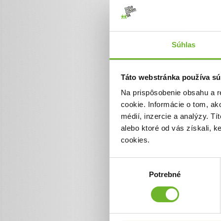
Dobrý človek
prisp
výzvu
Podpora pre p
Súhlas
Jana Ščipáková
pri
výzvu
Podpora pre p
Táto webstránka používa sú
Monika Fajtová
pri
výzvu
Podpora pre p
Na prispôsobenie obsahu a r
cookie. Informácie o tom, ak
médií, inzercie a analýzy. Tí
Radoslav Vidhold
p
na výzvu
Pomôžme 
alebo ktoré od vás získali, 
...
cookies.
Pridaj sa medzi nás
Výber
Potrebné
súhlasu