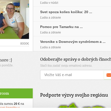
Ľudia v núdzi
Svet spoza kolies kočíka: 20 ...
Ľudia a zdravie
Pomoc pre Tamarku na ...
Ľudia a zdravie
Veronike s Downovým syndrómom a ...
8000€
5000€
Ľudia a zdravie
Aktívne výzvy
777
Odoberajte správy o dobrých činoc
ore :)
sto pomôže.
Stačí iba zadať svoju emailovú adresu.
Výzvy, na ktoré je možné prispieť...
Vyber si výzvu
arcom
Podporte výzvy svojho regiónu
el/a sumou
20 €
na
ani Angeliku s ...