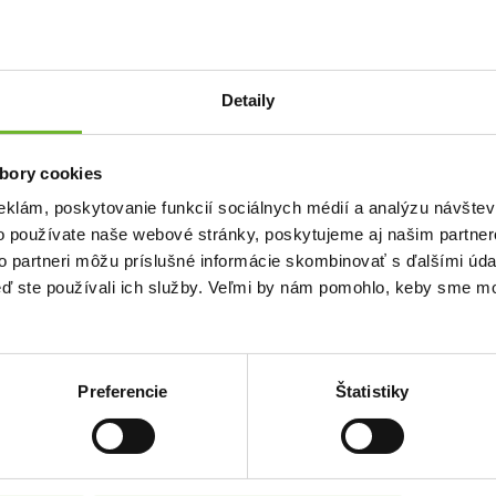
el/a sumou
20 €
na
ani Angeliku s ...
Detaily
spel/a sumou
20 €
na
ani Angeliku s ...
bory cookies
spel/a sumou
20 €
na
ani Angeliku s ...
eklám, poskytovanie funkcií sociálnych médií a analýzu návšte
o používate naše webové stránky, poskytujeme aj našim partner
to partneri môžu príslušné informácie skombinovať s ďalšími údaj
rispel/a sumou
100 €
Jožkovi s downovým
keď ste používali ich služby. Veľmi by nám pomohlo, keby sme mo
Preferencie
Štatistiky
MONO – Vedieť viac
MONO dáva priestor a podporuje inovatívnu
žurnalistiku na Slovensku. Kladieme dôraz na
kvalitný obsah a čitateľský zážitok.