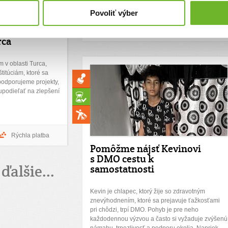
Pomohli ste sumou:
9783 €
Povoliť výber
Chcem vedieť viac
Rýchla platba
rca
v oblasti Turca,
titúciám, ktoré sa
 podporujeme projekty,
podieľať na zlepšení
Rýchla platba
Pomôžme nájsť Kevinovi
s DMO cestu k
ďalšie...
samostatnosti
Kevin je chlapec, ktorý žije so zdravotným
znevýhodnením, ktoré sa prejavuje ťažkosťami
pri chôdzi, trpí DMO. Pohyb je pre neho
každodennou výzvou a často si vyžaduje zvýšenú