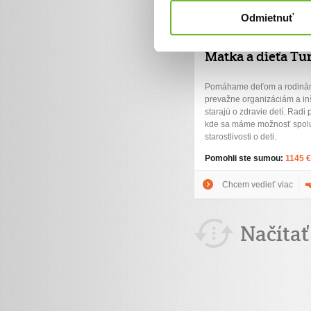
Odmietnuť
Matka a dieťa Tu
Pomáhame deťom a rodinám 
prevažne organizáciám a inš
starajú o zdravie detí. Radi
kde sa máme možnosť spolu
starostlivosti o deti.
Pomohli ste sumou:
1145 €
Chcem vedieť viac
Načítať 