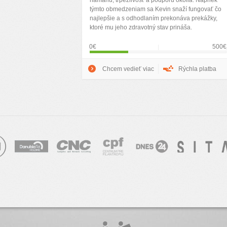
námahu, trpezlivosť a podporu okolia. Napriek
týmto obmedzeniam sa Kevin snaží fungovať čo
najlepšie a s odhodlaním prekonáva prekážky,
ktoré mu jeho zdravotný stav prináša.
0€
500€
Chcem vedieť viac
Rýchla platba