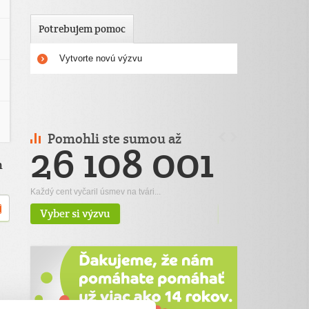
Potrebujem pomoc
Vytvorte novú výzvu
Pomohli ste sumou až
Už nás je celkov
26 108 001
292 5
h
€
Každý cent vyčaril úsmev na tvári...
Štedrých darcov
Vyber si výzvu
Pridaj sa k nám