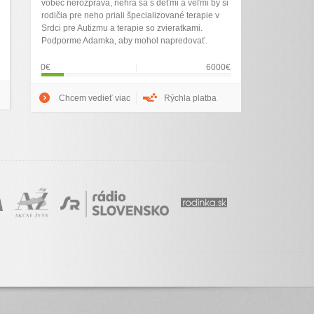
vôbec nerozpráva, nehrá sa s deťmi a veľmi by si
rodičia pre neho priali špecializované terapie v
Srdci pre Autizmu a terapie so zvieratkami.
Podporme Adamka, aby mohol napredovať.
0€
6000€
Chcem vedieť viac
Rýchla platba