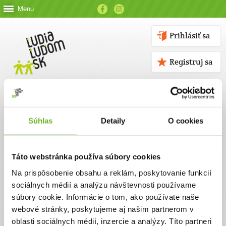
Menu
Prihlásiť sa
Registruj sa
Súhlas
Detaily
O cookies
Kontakt
Táto webstránka používa súbory cookies
Kontaktné údaje
Na prispôsobenie obsahu a reklám, poskytovanie funkcií
sociálnych médií a analýzu návštevnosti používame
V prípade akýchkoľvek otázok nás neváhajte kontaktovať
súbory cookie. Informácie o tom, ako používate naše
emailom, alebo telefonicky.
webové stránky, poskytujeme aj našim partnerom v
oblasti sociálnych médií, inzercie a analýzy. Títo partneri
ĽUDIA ĽUĎOM, n. o.