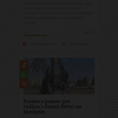
Vzhľadom na jeho aktuálny zdravotný stav, nie je
možné, aby sa vrátil do práce. Pomôžme
Andrejovi a jeho rodine zabezpečiť mu potrebnú
zdravotnú starostlivosť a uhradiť základné
poplatky.
0€
30000€
Chcem vedieť viac
Rýchla platba
Prosba o pomoc pre
rodinu s dvomi deťmi na
živobytie