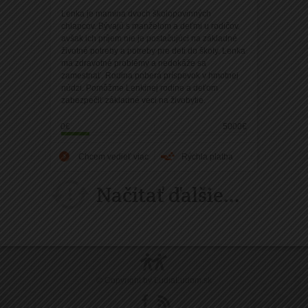
Lenka je mamina dvoch školopovinných
chlapcov. Bývajú s manželom a deťmi u rodičov,
avšak ich príjem nie je postačujúci na základné
životné potreby a potreby pre deti do školy. Lenka
má zdravotné problémy a nedokáže sa
zamestnať. Rodina poberá príspevok v hmotnej
núdzi. Pomôžme Lenkinej rodine a deťom
zabezpečiť základné veci na živobytie.
0€
5000€
Chcem vedieť viac
Rýchla platba
Načítať ďalšie...
© Copyright by
ĽudiaĽudom.sk