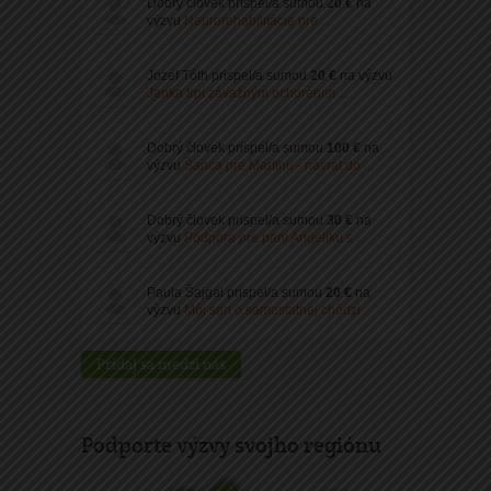
Dobrý človek
prispel/a sumou
20 €
na
výzvu
Neurorehabilitácie pre ...
Jozef Tóth
prispel/a sumou
20 €
na výzvu
Janka trpí závažným ochorením ...
Dobrý človek
prispel/a sumou
100 €
na
výzvu
Šanca pre Martinu - návrat do ...
Dobrý človek
prispel/a sumou
30 €
na
výzvu
Podpora pre pani Angeliku s ...
Paula Šajgal
prispel/a sumou
20 €
na
výzvu
Môj sen o samostatnej chôdzi
Pridaj sa medzi nás
Podporte výzvy svojho regiónu