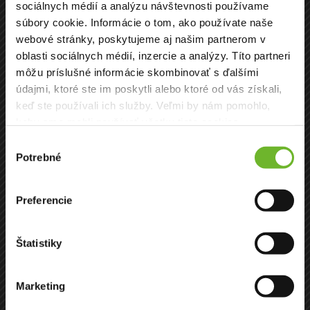
sociálnych médií a analýzu návštevnosti používame
súbory cookie. Informácie o tom, ako používate naše
webové stránky, poskytujeme aj našim partnerom v
oblasti sociálnych médií, inzercie a analýzy. Títo partneri
môžu príslušné informácie skombinovať s ďalšími
údajmi, ktoré ste im poskytli alebo ktoré od vás získali,
keď ste používali ich služby. Veľmi by nám pomohlo,
keby sme mohli používať všetky tieto cookies.
Výber
Potrebné
Doma u Kapucínov
súhlasu
Vrátiť človeku ľudskú dôstojnosť, postaviť ho na
Preferencie
nohy v ťažkých životných situáciách, pomôcť
naplniť základné životné potreby, podať pomocnú
ruku tam, kde ľudsky aj odborne pomôcť
Štatistiky
môžeme. To je priestor komplexnej pomoci
človeku: Doma u Kapucínov.
Pomohli ste sumou:
85203 €
Marketing
Chcem vedieť viac
Rýchla platba