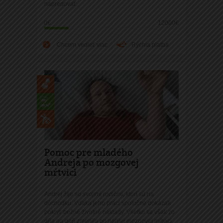
napredovať.
0€
12000€
Chcem vedieť viac
Rýchla platba
Pomoc pre mladého
Andreja po mozgovej
mŕtvici
Andrej žije so svojimi rodičmi, ktorí sú na
dôchodku. Vďaka jeho práci spoločne dokázali
pokryť bežné životné náklady. Všetko sa však zo
dňa na deň zmenilo po náhlej mozgovej mŕtvici.