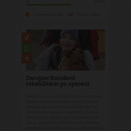
0€
6500€
Chcem vedieť viac
Rýchla platba
Darujme Boriskovi
rehabilitácie po operácií
Borisko je usmiaty chlapček, ktorý od narodenia
bojuje s detskou mozgovou obrnou. Čaká ho
operácia, ktorá mu môže výrazne pomôcť, no
kľúčové budú následné rehabilitácie. Doteraz
rodičia všetko zvládali sami, no potrebujú našu
pomoc, aby to malo efekt a aby mohol Borisko
potrebné rehabilitácie absolvovať. Pomôžme mu