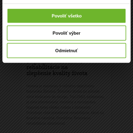
Povoliť všetko
Povoliť výber
Odmietnuť
Doprajme Šimonkovi
rehabilitácie na
zlepšenie kvality života
Helena je maminou 9-ročného statočného
bojovníka Šimona. Šimonko dostal po pôrode
silné krvácanie do mozgu. Trpí DMO, epilepsiou,
je plne plienkovaný, imobilný a nerozpráva.
Napriek tomu všetko zvláda s úsmevom.
Potrebuje však pravidelné rehabilitácie, ktoré sú
finančne náročné. Pomôžme Šimonkovi
rehabilitácie absolvovať.