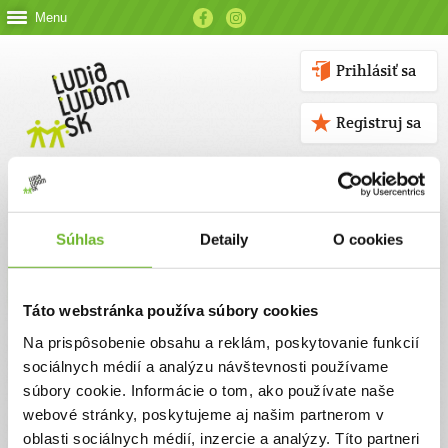
Menu
Prihlásiť sa
Registruj sa
Súhlas
Detaily
O cookies
Kontakt
Táto webstránka používa súbory cookies
Kontaktné údaje
Na prispôsobenie obsahu a reklám, poskytovanie funkcií
sociálnych médií a analýzu návštevnosti používame
V prípade akýchkoľvek otázok nás neváhajte kontaktovať
súbory cookie. Informácie o tom, ako používate naše
emailom, alebo telefonicky.
webové stránky, poskytujeme aj našim partnerom v
oblasti sociálnych médií, inzercie a analýzy. Títo partneri
ĽUDIA ĽUĎOM, n. o.