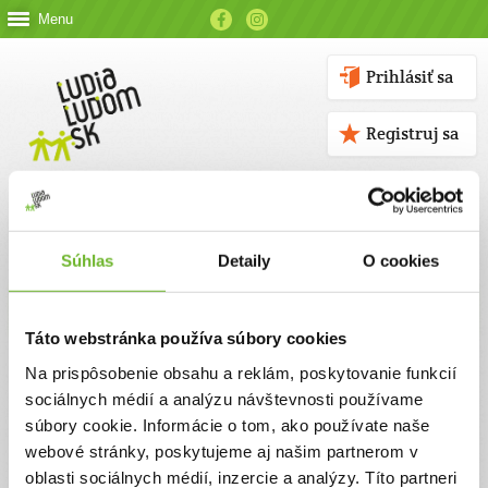
Menu
Prihlásiť sa
Registruj sa
Súhlas
Detaily
O cookies
Kontakt
Táto webstránka používa súbory cookies
Kontaktné údaje
Na prispôsobenie obsahu a reklám, poskytovanie funkcií
sociálnych médií a analýzu návštevnosti používame
V prípade akýchkoľvek otázok nás neváhajte kontaktovať
súbory cookie. Informácie o tom, ako používate naše
emailom, alebo telefonicky.
webové stránky, poskytujeme aj našim partnerom v
oblasti sociálnych médií, inzercie a analýzy. Títo partneri
ĽUDIA ĽUĎOM, n. o.