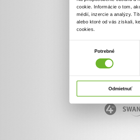
cookie. Informácie o tom, ak
Informácie o ĽudiaĽuďom.
+ 421 950 50 50 50
médií, inzercie a analýzy. Tí
info@ludialudom.sk
alebo ktoré od vás získali, 
cookies.
Výber
Potrebné
súhlasu
Odmietnuť