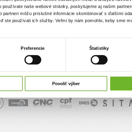
o používate naše webové stránky, poskytujeme aj našim partner
sk
to partneri môžu príslušné informácie skombinovať s ďalšími údaj
keď ste používali ich služby. Veľmi by nám pomohlo, keby sme mo
Správa
Preferencie
Štatistiky
Povoliť výber