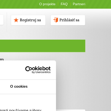
O projekte
FAQ
Partneri
Registruj sa
Prihlásiť sa
ám
O cookies
vnosti používame súbory