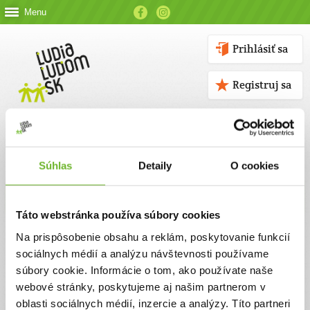
Menu
Prihlásiť sa
Registruj sa
Súhlas
Detaily
O cookies
Kontakt
Táto webstránka používa súbory cookies
Kontaktné údaje
Na prispôsobenie obsahu a reklám, poskytovanie funkcií
sociálnych médií a analýzu návštevnosti používame
V prípade akýchkoľvek otázok nás neváhajte kontaktovať
súbory cookie. Informácie o tom, ako používate naše
emailom, alebo telefonicky.
webové stránky, poskytujeme aj našim partnerom v
oblasti sociálnych médií, inzercie a analýzy. Títo partneri
ĽUDIA ĽUĎOM, n. o.