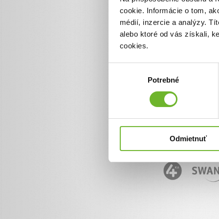
cookie. Informácie o tom, ak
Informácie o ĽudiaĽuďom.
+ 421 950 50 50 50
médií, inzercie a analýzy. Tí
info@ludialudom.sk
alebo ktoré od vás získali, 
cookies.
Výber
Potrebné
súhlasu
Odmietnuť