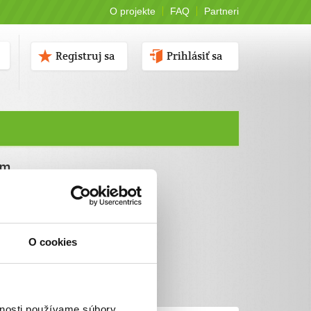
O projekte
FAQ
Partneri
Registruj sa
Prihlásiť sa
ám
O cookies
vnosti používame súbory