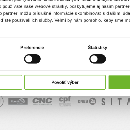
o používate naše webové stránky, poskytujeme aj našim partner
sk
to partneri môžu príslušné informácie skombinovať s ďalšími údaj
keď ste používali ich služby. Veľmi by nám pomohlo, keby sme mo
Správa
Preferencie
Štatistiky
Povoliť výber