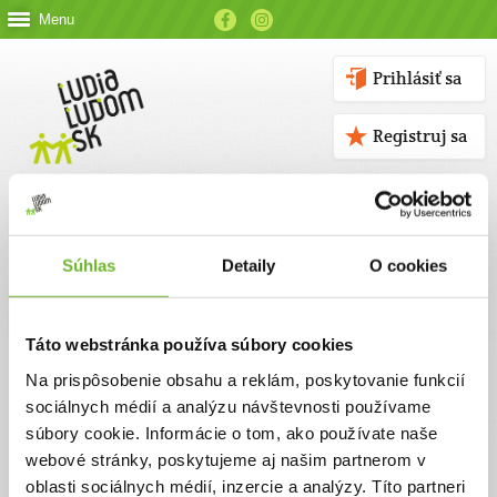
Menu
Prihlásiť sa
Registruj sa
Súhlas
Detaily
O cookies
Kontakt
Táto webstránka používa súbory cookies
Kontaktné údaje
Na prispôsobenie obsahu a reklám, poskytovanie funkcií
sociálnych médií a analýzu návštevnosti používame
V prípade akýchkoľvek otázok nás neváhajte kontaktovať
súbory cookie. Informácie o tom, ako používate naše
emailom, alebo telefonicky.
webové stránky, poskytujeme aj našim partnerom v
oblasti sociálnych médií, inzercie a analýzy. Títo partneri
ĽUDIA ĽUĎOM, n. o.