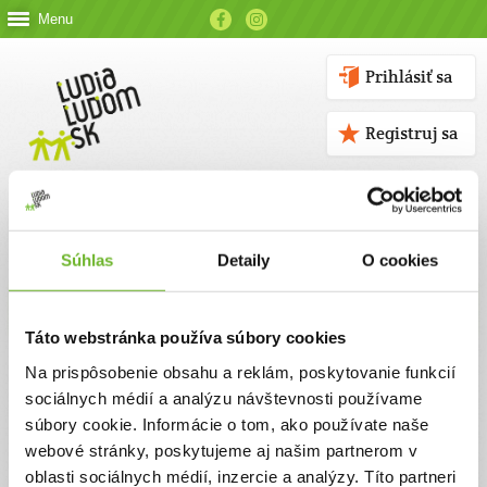
Menu
Prihlásiť sa
Registruj sa
Súhlas
Detaily
O cookies
Kontakt
Táto webstránka používa súbory cookies
Kontaktné údaje
Na prispôsobenie obsahu a reklám, poskytovanie funkcií
sociálnych médií a analýzu návštevnosti používame
V prípade akýchkoľvek otázok nás neváhajte kontaktovať
súbory cookie. Informácie o tom, ako používate naše
emailom, alebo telefonicky.
webové stránky, poskytujeme aj našim partnerom v
oblasti sociálnych médií, inzercie a analýzy. Títo partneri
ĽUDIA ĽUĎOM, n. o.