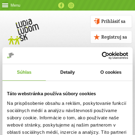
Menu
Prihlásiť sa
Registruj sa
Súhlas
Detaily
O cookies
Kontakt
Táto webstránka používa súbory cookies
Kontaktné údaje
Na prispôsobenie obsahu a reklám, poskytovanie funkcií
sociálnych médií a analýzu návštevnosti používame
V prípade akýchkoľvek otázok nás neváhajte kontaktovať
súbory cookie. Informácie o tom, ako používate naše
emailom, alebo telefonicky.
webové stránky, poskytujeme aj našim partnerom v
oblasti sociálnych médií, inzercie a analýzy. Títo partneri
ĽUDIA ĽUĎOM, n. o.