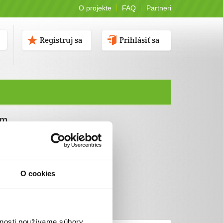
O projekte
FAQ
Partneri
Registruj sa
Prihlásiť sa
ám
O cookies
vnosti používame súbory