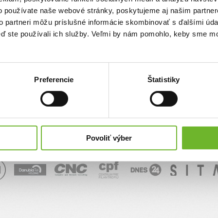
o používate naše webové stránky, poskytujeme aj našim partner
sk
to partneri môžu príslušné informácie skombinovať s ďalšími údaj
keď ste používali ich služby. Veľmi by nám pomohlo, keby sme mo
Správa
Preferencie
Štatistiky
Povoliť výber