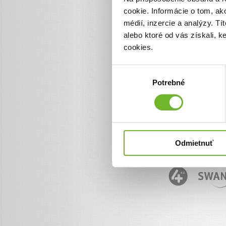
cookie. Informácie o tom, ak
Informácie o ĽudiaĽuďom.
+ 421 950 50 50 50
médií, inzercie a analýzy. Tí
info@ludialudom.sk
alebo ktoré od vás získali, 
cookies.
Výber
Potrebné
súhlasu
Odmietnuť