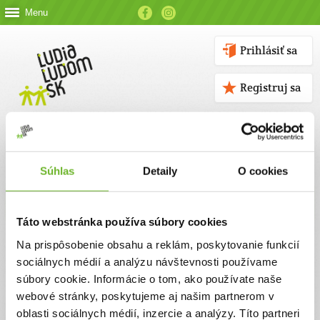
Menu
Prihlásiť sa
Registruj sa
Súhlas
Detaily
O cookies
Kontakt
Táto webstránka používa súbory cookies
Kontaktné údaje
Na prispôsobenie obsahu a reklám, poskytovanie funkcií
sociálnych médií a analýzu návštevnosti používame
V prípade akýchkoľvek otázok nás neváhajte kontaktovať
súbory cookie. Informácie o tom, ako používate naše
emailom, alebo telefonicky.
webové stránky, poskytujeme aj našim partnerom v
oblasti sociálnych médií, inzercie a analýzy. Títo partneri
ĽUDIA ĽUĎOM, n. o.