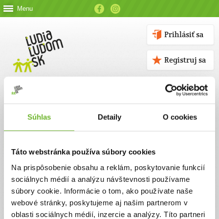
Menu
Prihlásiť sa
Registruj sa
Súhlas
Detaily
O cookies
Kontakt
Táto webstránka používa súbory cookies
Kontaktné údaje
Na prispôsobenie obsahu a reklám, poskytovanie funkcií
sociálnych médií a analýzu návštevnosti používame
V prípade akýchkoľvek otázok nás neváhajte kontaktovať
súbory cookie. Informácie o tom, ako používate naše
emailom, alebo telefonicky.
webové stránky, poskytujeme aj našim partnerom v
oblasti sociálnych médií, inzercie a analýzy. Títo partneri
ĽUDIA ĽUĎOM, n. o.