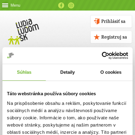
Menu
Prihlásiť sa
Registruj sa
Súhlas
Detaily
O cookies
Kontakt
Táto webstránka používa súbory cookies
Kontaktné údaje
Na prispôsobenie obsahu a reklám, poskytovanie funkcií
sociálnych médií a analýzu návštevnosti používame
V prípade akýchkoľvek otázok nás neváhajte kontaktovať
súbory cookie. Informácie o tom, ako používate naše
emailom, alebo telefonicky.
webové stránky, poskytujeme aj našim partnerom v
oblasti sociálnych médií, inzercie a analýzy. Títo partneri
ĽUDIA ĽUĎOM, n. o.