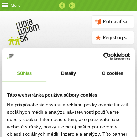
Menu
Prihlásiť sa
Registruj sa
Súhlas
Detaily
O cookies
Kontakt
Táto webstránka používa súbory cookies
Kontaktné údaje
Na prispôsobenie obsahu a reklám, poskytovanie funkcií
sociálnych médií a analýzu návštevnosti používame
V prípade akýchkoľvek otázok nás neváhajte kontaktovať
súbory cookie. Informácie o tom, ako používate naše
emailom, alebo telefonicky.
webové stránky, poskytujeme aj našim partnerom v
oblasti sociálnych médií, inzercie a analýzy. Títo partneri
ĽUDIA ĽUĎOM, n. o.