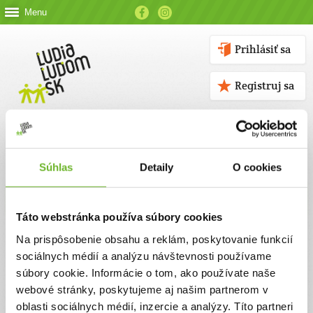
Menu
Prihlásiť sa
Registruj sa
Súhlas
Detaily
O cookies
Kontakt
Táto webstránka používa súbory cookies
Kontaktné údaje
Na prispôsobenie obsahu a reklám, poskytovanie funkcií
sociálnych médií a analýzu návštevnosti používame
V prípade akýchkoľvek otázok nás neváhajte kontaktovať
súbory cookie. Informácie o tom, ako používate naše
emailom, alebo telefonicky.
webové stránky, poskytujeme aj našim partnerom v
oblasti sociálnych médií, inzercie a analýzy. Títo partneri
ĽUDIA ĽUĎOM, n. o.