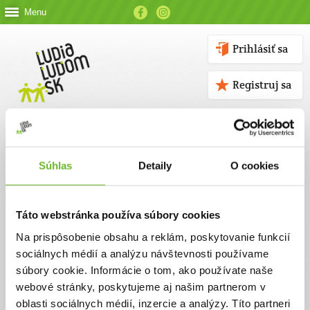
Menu
Prihlásiť sa
Registruj sa
Súhlas
Detaily
O cookies
Kontakt
Táto webstránka používa súbory cookies
Kontaktné údaje
Na prispôsobenie obsahu a reklám, poskytovanie funkcií
sociálnych médií a analýzu návštevnosti používame
V prípade akýchkoľvek otázok nás neváhajte kontaktovať
súbory cookie. Informácie o tom, ako používate naše
emailom, alebo telefonicky.
webové stránky, poskytujeme aj našim partnerom v
oblasti sociálnych médií, inzercie a analýzy. Títo partneri
ĽUDIA ĽUĎOM, n. o.