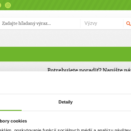
Potrebujete poradiť? Napíšte n
k otázok nás
Meno
ť emailom, alebo
Detaily
Email
bory cookies
reg. č. OVVS-
Predmet správy
(max. 50 znakov)
eklám, poskytovanie funkcií sociálnych médií a analýzu návšte