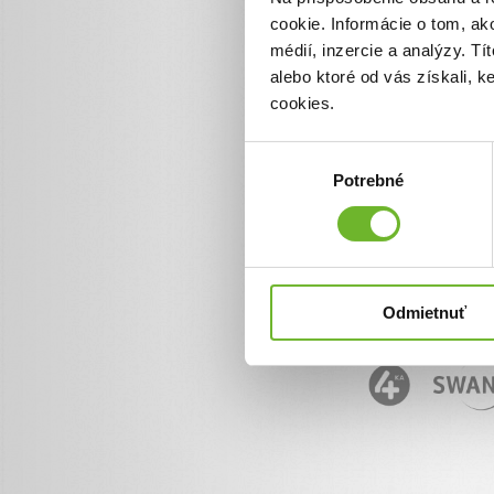
cookie. Informácie o tom, ak
Informácie o ĽudiaĽuďom.
+ 421 950 50 50 50
médií, inzercie a analýzy. Tí
info@ludialudom.sk
alebo ktoré od vás získali, 
cookies.
Výber
Potrebné
súhlasu
Odmietnuť