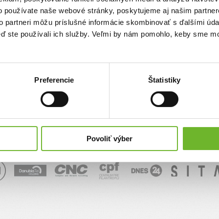
o používate naše webové stránky, poskytujeme aj našim partner
sk
to partneri môžu príslušné informácie skombinovať s ďalšími údaj
keď ste používali ich služby. Veľmi by nám pomohlo, keby sme mo
Správa
Preferencie
Štatistiky
Povoliť výber