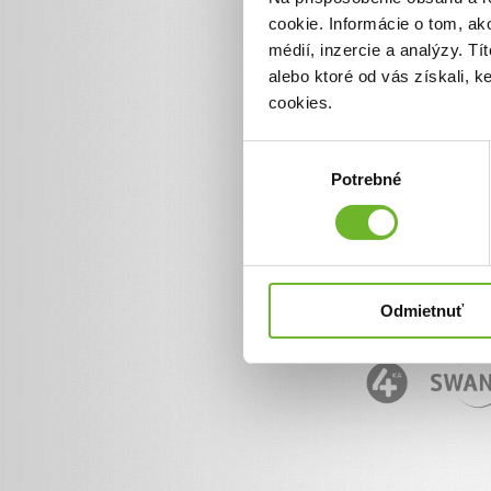
cookie. Informácie o tom, ak
Informácie o ĽudiaĽuďom.
+ 421 950 50 50 50
médií, inzercie a analýzy. Tí
info@ludialudom.sk
alebo ktoré od vás získali, 
cookies.
Výber
Potrebné
súhlasu
Odmietnuť