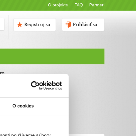
O projekte
FAQ
Partneri
Registruj sa
Prihlásiť sa
ám
O cookies
vnosti používame súbory