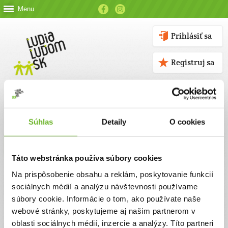
Menu
Prihlásiť sa
Registruj sa
Súhlas
Detaily
O cookies
Kontakt
Táto webstránka používa súbory cookies
Kontaktné údaje
Na prispôsobenie obsahu a reklám, poskytovanie funkcií
sociálnych médií a analýzu návštevnosti používame
V prípade akýchkoľvek otázok nás neváhajte kontaktovať
súbory cookie. Informácie o tom, ako používate naše
emailom, alebo telefonicky.
webové stránky, poskytujeme aj našim partnerom v
oblasti sociálnych médií, inzercie a analýzy. Títo partneri
ĽUDIA ĽUĎOM, n. o.