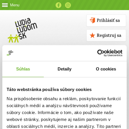
Menu
Prihlásiť sa
Registruj sa
Súhlas
Detaily
O cookies
Kontakt
Táto webstránka používa súbory cookies
Kontaktné údaje
Na prispôsobenie obsahu a reklám, poskytovanie funkcií
sociálnych médií a analýzu návštevnosti používame
V prípade akýchkoľvek otázok nás neváhajte kontaktovať
súbory cookie. Informácie o tom, ako používate naše
emailom, alebo telefonicky.
webové stránky, poskytujeme aj našim partnerom v
oblasti sociálnych médií, inzercie a analýzy. Títo partneri
ĽUDIA ĽUĎOM, n. o.