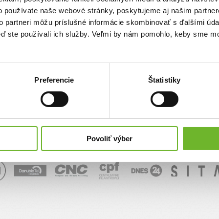
o používate naše webové stránky, poskytujeme aj našim partner
sk
to partneri môžu príslušné informácie skombinovať s ďalšími údaj
keď ste používali ich služby. Veľmi by nám pomohlo, keby sme mo
Správa
Preferencie
Štatistiky
Povoliť výber