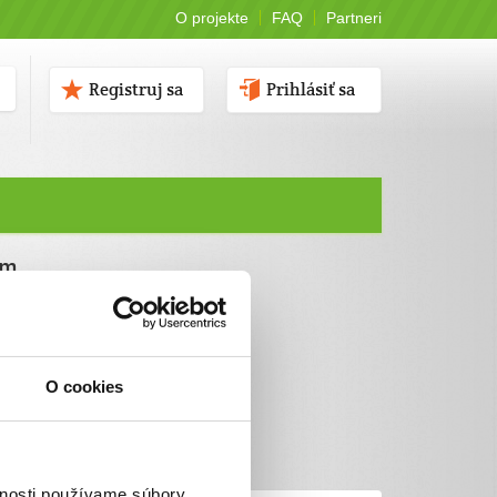
O projekte
FAQ
Partneri
Registruj sa
Prihlásiť sa
ám
O cookies
vnosti používame súbory