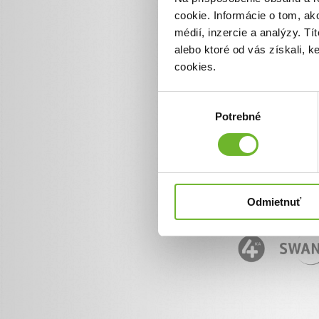
cookie. Informácie o tom, ak
Informácie o ĽudiaĽuďom.
+ 421 950 50 50 50
médií, inzercie a analýzy. Tí
info@ludialudom.sk
alebo ktoré od vás získali, 
cookies.
Výber
Potrebné
súhlasu
Odmietnuť