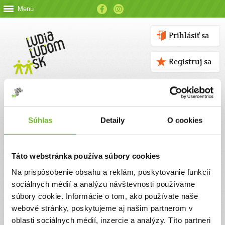
Menu
Prihlásiť sa
Registruj sa
Súhlas
Detaily
O cookies
Kontakt
Táto webstránka používa súbory cookies
Kontaktné údaje
Na prispôsobenie obsahu a reklám, poskytovanie funkcií
sociálnych médií a analýzu návštevnosti používame
V prípade akýchkoľvek otázok nás neváhajte kontaktovať
súbory cookie. Informácie o tom, ako používate naše
emailom, alebo telefonicky.
webové stránky, poskytujeme aj našim partnerom v
oblasti sociálnych médií, inzercie a analýzy. Títo partneri
ĽUDIA ĽUĎOM, n. o.