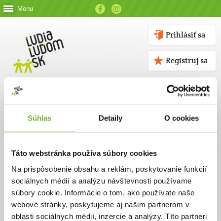
Menu
Prihlásiť sa
Registruj sa
Súhlas
Detaily
O cookies
Kontakt
Táto webstránka používa súbory cookies
Kontaktné údaje
Na prispôsobenie obsahu a reklám, poskytovanie funkcií
sociálnych médií a analýzu návštevnosti používame
V prípade akýchkoľvek otázok nás neváhajte kontaktovať
súbory cookie. Informácie o tom, ako používate naše
emailom, alebo telefonicky.
webové stránky, poskytujeme aj našim partnerom v
oblasti sociálnych médií, inzercie a analýzy. Títo partneri
ĽUDIA ĽUĎOM, n. o.