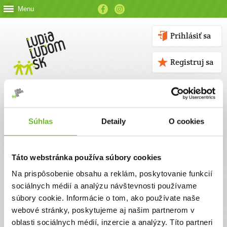
Menu
Prihlásiť sa
Registruj sa
Súhlas
Detaily
O cookies
Kontakt
Táto webstránka používa súbory cookies
Kontaktné údaje
Na prispôsobenie obsahu a reklám, poskytovanie funkcií
sociálnych médií a analýzu návštevnosti používame
V prípade akýchkoľvek otázok nás neváhajte kontaktovať
súbory cookie. Informácie o tom, ako používate naše
emailom, alebo telefonicky.
webové stránky, poskytujeme aj našim partnerom v
oblasti sociálnych médií, inzercie a analýzy. Títo partneri
ĽUDIA ĽUĎOM, n. o.