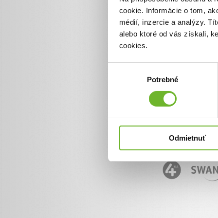
cookie. Informácie o tom, ak
Informácie o ĽudiaĽuďom.
+ 421 950 50 50 50
médií, inzercie a analýzy. Tí
info@ludialudom.sk
alebo ktoré od vás získali, 
cookies.
Výber
Potrebné
súhlasu
Odmietnuť