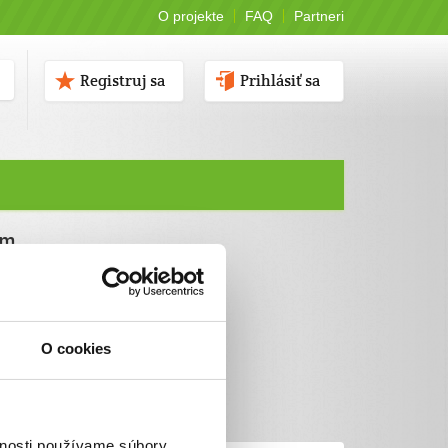
O projekte
FAQ
Partneri
Registruj sa
Prihlásiť sa
ám
O cookies
vnosti používame súbory