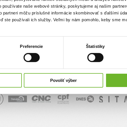
o používate naše webové stránky, poskytujeme aj našim partner
sk
to partneri môžu príslušné informácie skombinovať s ďalšími údaj
keď ste používali ich služby. Veľmi by nám pomohlo, keby sme mo
Správa
Preferencie
Štatistiky
Povoliť výber