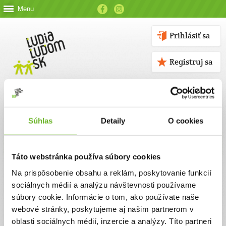
Menu
Prihlásiť sa
Registruj sa
Súhlas
Detaily
O cookies
Kontakt
Táto webstránka používa súbory cookies
Kontaktné údaje
Na prispôsobenie obsahu a reklám, poskytovanie funkcií
sociálnych médií a analýzu návštevnosti používame
V prípade akýchkoľvek otázok nás neváhajte kontaktovať
súbory cookie. Informácie o tom, ako používate naše
emailom, alebo telefonicky.
webové stránky, poskytujeme aj našim partnerom v
oblasti sociálnych médií, inzercie a analýzy. Títo partneri
ĽUDIA ĽUĎOM, n. o.