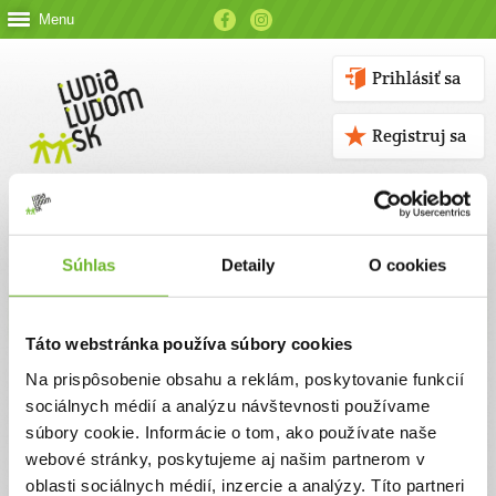
Menu
Prihlásiť sa
Registruj sa
Súhlas
Detaily
O cookies
Kontakt
Táto webstránka používa súbory cookies
Kontaktné údaje
Na prispôsobenie obsahu a reklám, poskytovanie funkcií
sociálnych médií a analýzu návštevnosti používame
V prípade akýchkoľvek otázok nás neváhajte kontaktovať
súbory cookie. Informácie o tom, ako používate naše
emailom, alebo telefonicky.
webové stránky, poskytujeme aj našim partnerom v
oblasti sociálnych médií, inzercie a analýzy. Títo partneri
ĽUDIA ĽUĎOM, n. o.