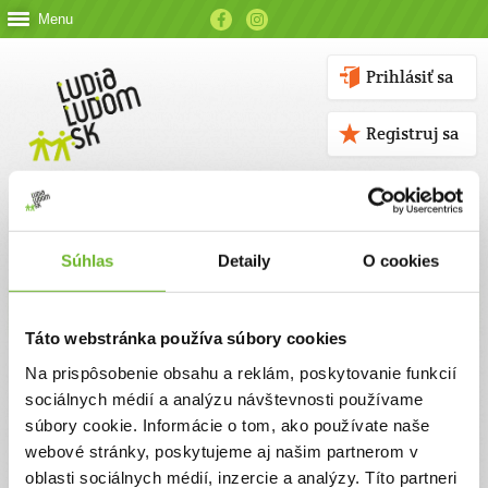
Menu
Prihlásiť sa
Registruj sa
Súhlas
Detaily
O cookies
Kontakt
Táto webstránka používa súbory cookies
Kontaktné údaje
Na prispôsobenie obsahu a reklám, poskytovanie funkcií
sociálnych médií a analýzu návštevnosti používame
V prípade akýchkoľvek otázok nás neváhajte kontaktovať
súbory cookie. Informácie o tom, ako používate naše
emailom, alebo telefonicky.
webové stránky, poskytujeme aj našim partnerom v
oblasti sociálnych médií, inzercie a analýzy. Títo partneri
ĽUDIA ĽUĎOM, n. o.