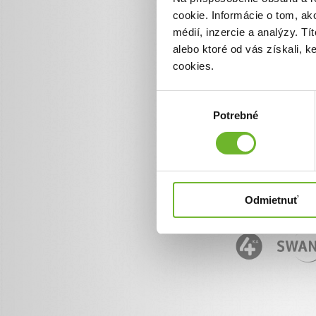
cookie. Informácie o tom, ak
Informácie o ĽudiaĽuďom.
+ 421 950 50 50 50
médií, inzercie a analýzy. Tí
info@ludialudom.sk
alebo ktoré od vás získali, 
cookies.
Výber
Potrebné
súhlasu
Odmietnuť