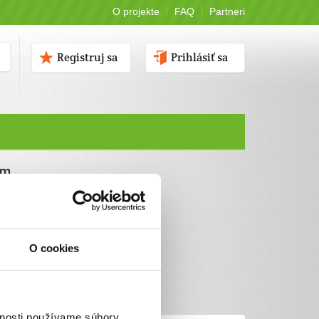
O projekte
FAQ
Partneri
Registruj sa
Prihlásiť sa
ám
O cookies
vnosti používame súbory