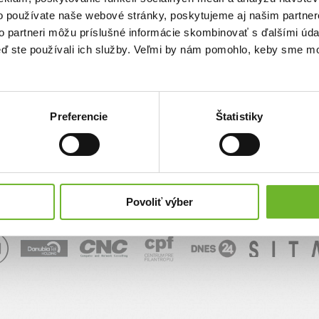
o používate naše webové stránky, poskytujeme aj našim partner
sk
to partneri môžu príslušné informácie skombinovať s ďalšími údaj
keď ste používali ich služby. Veľmi by nám pomohlo, keby sme mo
Správa
Preferencie
Štatistiky
Povoliť výber