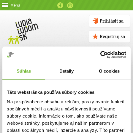
Menu
Prihlásiť sa
Registruj sa
Súhlas
Detaily
O cookies
Kontakt
Táto webstránka používa súbory cookies
Kontaktné údaje
Na prispôsobenie obsahu a reklám, poskytovanie funkcií
sociálnych médií a analýzu návštevnosti používame
V prípade akýchkoľvek otázok nás neváhajte kontaktovať
súbory cookie. Informácie o tom, ako používate naše
emailom, alebo telefonicky.
webové stránky, poskytujeme aj našim partnerom v
oblasti sociálnych médií, inzercie a analýzy. Títo partneri
ĽUDIA ĽUĎOM, n. o.