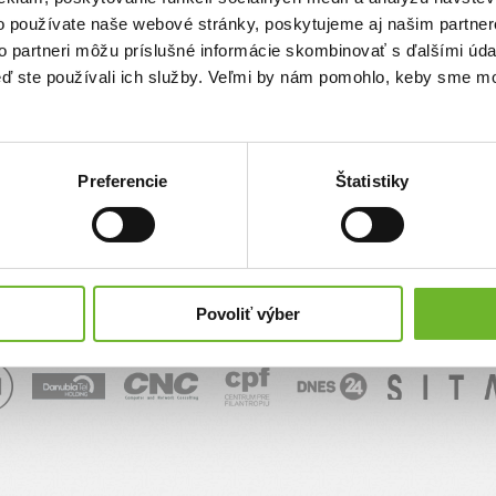
o používate naše webové stránky, poskytujeme aj našim partner
sk
to partneri môžu príslušné informácie skombinovať s ďalšími údaj
keď ste používali ich služby. Veľmi by nám pomohlo, keby sme mo
Správa
Preferencie
Štatistiky
Povoliť výber