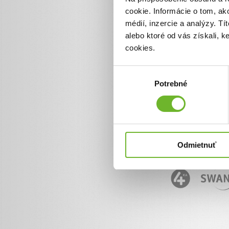
cookie. Informácie o tom, ak
Informácie o ĽudiaĽuďom.
+ 421 950 50 50 50
médií, inzercie a analýzy. Tí
info@ludialudom.sk
alebo ktoré od vás získali, 
cookies.
Výber
Potrebné
súhlasu
Odmietnuť