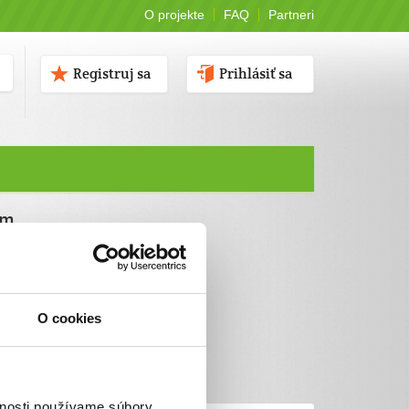
O projekte
FAQ
Partneri
Registruj sa
Prihlásiť sa
ám
O cookies
vnosti používame súbory