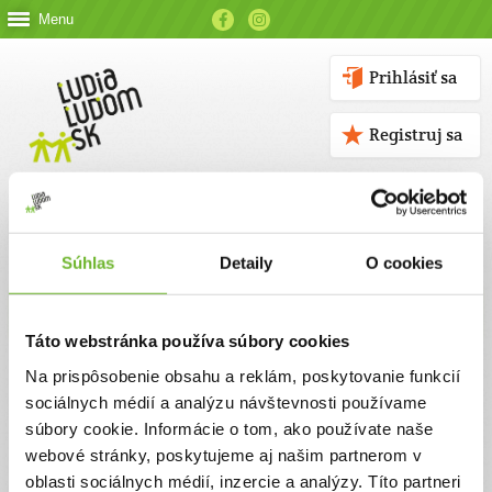
Menu
Prihlásiť sa
Registruj sa
Súhlas
Detaily
O cookies
Kontakt
Táto webstránka používa súbory cookies
Kontaktné údaje
Na prispôsobenie obsahu a reklám, poskytovanie funkcií
sociálnych médií a analýzu návštevnosti používame
V prípade akýchkoľvek otázok nás neváhajte kontaktovať
súbory cookie. Informácie o tom, ako používate naše
emailom, alebo telefonicky.
webové stránky, poskytujeme aj našim partnerom v
oblasti sociálnych médií, inzercie a analýzy. Títo partneri
ĽUDIA ĽUĎOM, n. o.